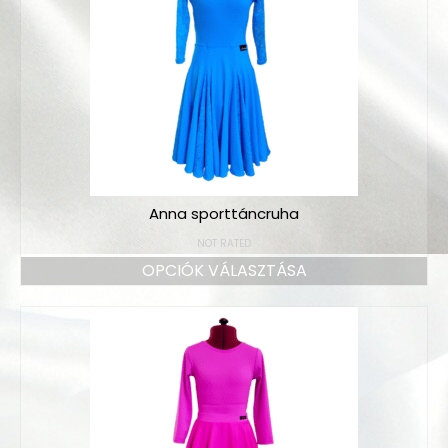
Megrendelés
A vásárlás menete
Mérettáblázat
Színminták
Gyakorló ruha színek
Anna sporttáncruha
Szállítás
NOT RATED
Kapcsolat
OPCIÓK VÁLASZTÁSA