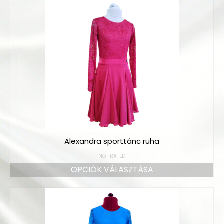
Bodyk és toppok
Szoknyák
Nadrágok
Dancers kollekció
Egyéni megrendelések
Sportruházat
Tropical kollekció
Alexandra sporttánc ruha
Fitnesz kollekció
NOT RATED
Geo kollekció
OPCIÓK VÁLASZTÁSA
Dancers kollekció
Summer kollekció