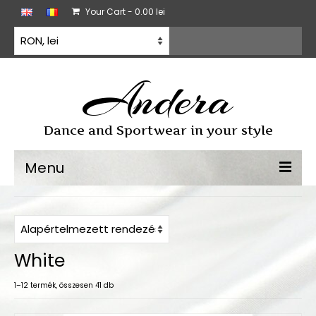
Your Cart
-
0.00
lei
Andera
Dance and Sportwear in your style
Menu
Sporttánc
Sporttánc ruha
White
Gyakorló ruházat
1–12 termék, összesen 41 db
Minden termék