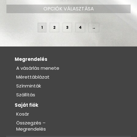
NOT RATED
OPCIÓK VÁLASZTÁSA
1
2
3
4
→
Megrendelés
A vásárlás menete
Mérettáblázat
Színminták
Szállítás
Saját fiók
Kosár
Összegzés –
Megrendelés