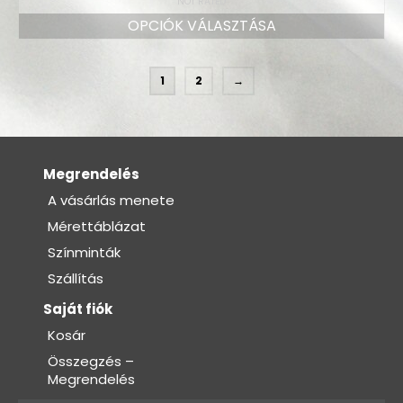
NOT RATED
OPCIÓK VÁLASZTÁSA
1
2
→
Megrendelés
A vásárlás menete
Mérettáblázat
Színminták
Szállítás
Saját fiók
Kosár
Összegzés –
Megrendelés