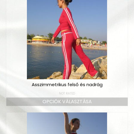
Bodyk és toppok
Szoknyák
Nadrágok
Dancers kollekció
Egyéni megrendelések
Sportruházat
Tropical kollekció
Asszimmetrikus felső és nadrág
Fitnesz kollekció
NOT RATED
Geo kollekció
OPCIÓK VÁLASZTÁSA
Dancers kollekció
Summer kollekció