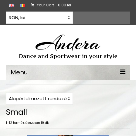
Your Cart
-
0.00
lei
Andera
Dance and Sportwear in your style
Menu
Sporttánc
Sporttánc ruha
Small
Gyakorló ruházat
1–12 termék, összesen 19 db
Minden termék