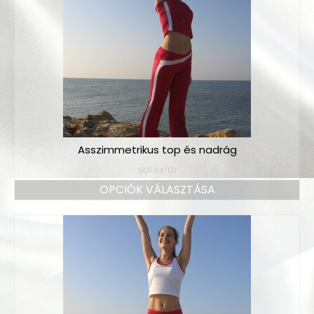
Megrendelés
A vásárlás menete
Mérettáblázat
Színminták
Gyakorló ruha színek
Asszimmetrikus top és nadrág
Szállítás
NOT RATED
Kapcsolat
OPCIÓK VÁLASZTÁSA