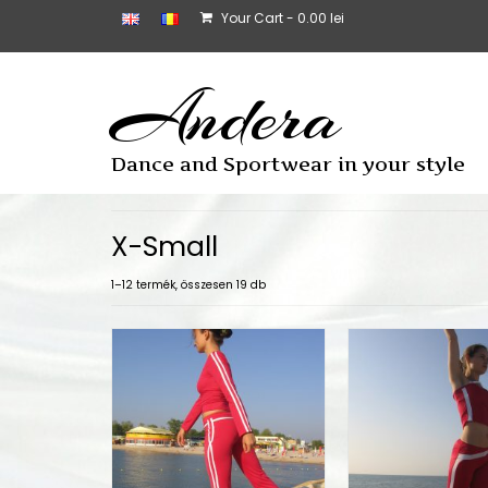
Your Cart
-
0.00
lei
Andera
Dance and Sportwear in your style
X-Small
1–12 termék, összesen 19 db