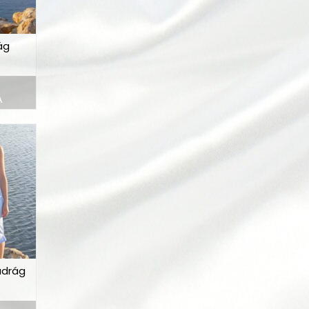
ág
A
adrág