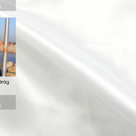
A
drág
A