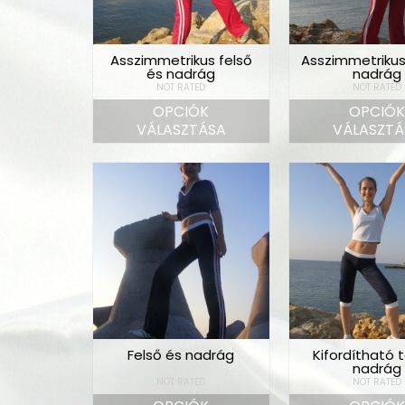
Asszimmetrikus felső
Asszimmetrikus
és nadrág
nadrág
NOT RATED
NOT RATED
OPCIÓK
OPCIÓ
VÁLASZTÁSA
VÁLASZTÁ
Felső és nadrág
Kifordítható 
nadrág
NOT RATED
NOT RATED