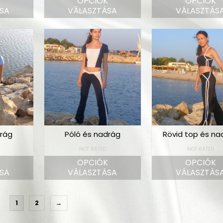
K
OPCIÓK
OPCIÓK
SA
VÁLASZTÁSA
VÁLASZTÁS
drág
Póló és nadrág
Rövid top és na
NOT RATED
NOT RATED
K
OPCIÓK
OPCIÓK
SA
VÁLASZTÁSA
VÁLASZTÁS
1
2
→