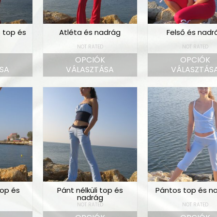
 top és
Atléta és nadrág
Felső és nadr
NOT RATED
NOT RATED
K
OPCIÓK
OPCIÓK
SA
VÁLASZTÁSA
VÁLASZTÁS
top és
Pánt nélküli top és
Pántos top és n
nadrág
NOT RATED
NOT RATED