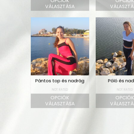
OPCIÓK
OPCIÓ
VÁLASZTÁSA
VÁLASZTÁ
Pántos top és nadrág
Póló és na
NOT RATED
NOT RATED
OPCIÓK
OPCIÓ
VÁLASZTÁSA
VÁLASZTÁ