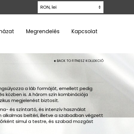
uházat
Megrendelés
Kapcsolat
BACK TO
FITNESZ KOLLEKCIÓ
ngsúlyozza a láb formáját, emellett pedig
és közben is. A három szín kombinációja
zikus megjelenést biztosít.
a- és színtartó, és intenzív használat
alkalmas beltéri, illetve a szabadban végzett
őrként simul a testre, és szabad mozgást