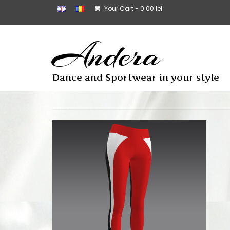
Your Cart
-
0.00
lei
Andera
Dance and Sportwear in your style