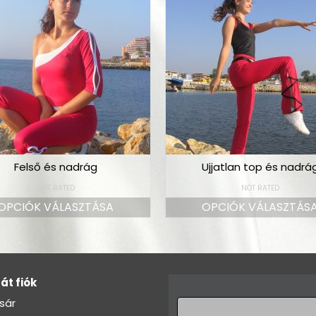
Felső és nadrág
Ujjatlan top és nadrá
NOT RATED
NOT RATED
OPCIÓK VÁLASZTÁSA
OPCIÓK VÁLASZTÁS
át fiók
sár