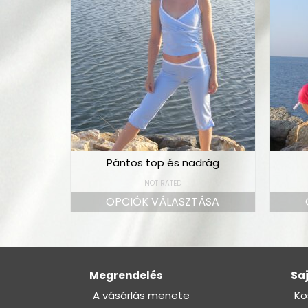
Pántos top és nadrág
NOT RATED
OPCIÓK VÁLASZTÁSA
Megrendelés
Saj
A vásárlás menete
Ko