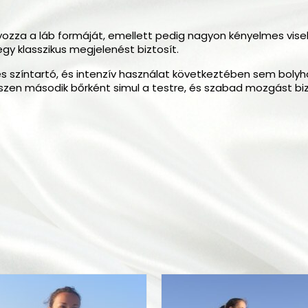
ozza a láb formáját, emellett pedig nagyon kényelmes visel
gy klasszikus megjelenést biztosít.
színtartó, és intenzív használat következtében sem bolyhoso
zen második bőrként simul a testre, és szabad mozgást biz