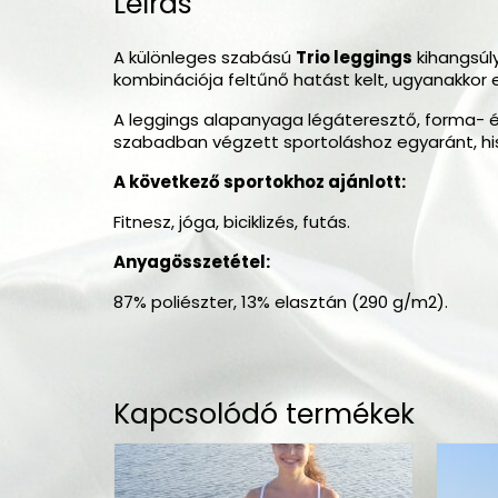
Leírás
A különleges szabású
Trio leggings
kihangsúly
kombinációja feltűnő hatást kelt, ugyanakkor e
A leggings alapanyaga légáteresztő, forma- és 
szabadban végzett sportoláshoz egyaránt, his
A következő sportokhoz ajánlott:
Fitnesz, jóga, biciklizés, futás.
Anyagösszetétel:
87% poliészter, 13% elasztán (290 g/m2).
Kapcsolódó termékek