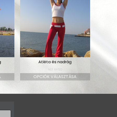
g
Atléta és nadrág
NOT RATED
A
OPCIÓK VÁLASZTÁSA