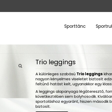
Sporttánc
Sportr
Trio leggings
A különleges szabású
Trio leggings
kiha
nagyon kényelmes viseletet biztosít edz
feltűnő hatást kelt, ugyanakkor egy klass
A leggings alapanyaga légáteresztő, form
következtében sem bolyhosodik. Kiválóan 
sportoláshoz egyaránt, hiszen második b
biztosít.