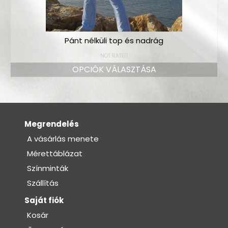
Pánt nélküli top és nadrág
NOT RATED
OPCIÓK VÁLASZTÁSA
Megrendelés
A vásárlás menete
Mérettáblázat
Színminták
Szállítás
Saját fiók
Kosár