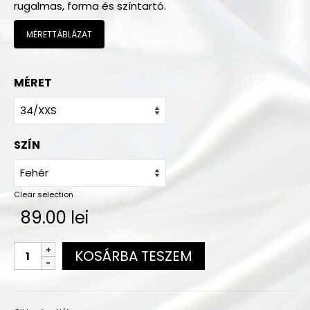
rugalmas, forma és színtartó.
Megrendelés
A vásárlás menete
MÉRETTÁBLÁZAT
Mérettáblázat
MÉRET
Színminták
Gyakorló ruha színek
SZÍN
Szállítás
Kapcsolat
Clear selection
89.00
lei
KOSÁRBA TESZEM