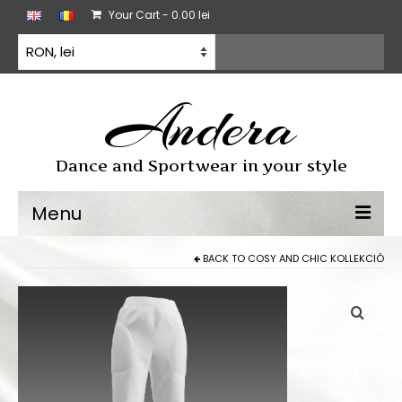
Your Cart
-
0.00
lei
Andera
Dance and Sportwear in your style
Menu
BACK TO
COSY AND CHIC KOLLEKCIÓ
Sporttánc
Sporttánc ruha
Gyakorló ruházat
Minden termék