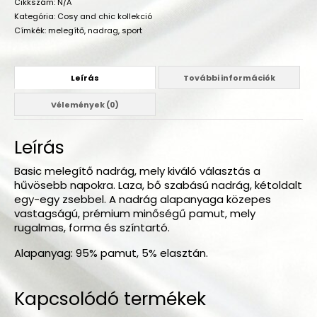
Cikkszám:
N/A
Kategória:
Cosy and chic kollekció
Címkék:
melegítő
,
nadrag
,
sport
Leírás
További információk
Vélemények (0)
Leírás
Basic melegítő nadrág, mely kiváló választás a
hűvösebb napokra. Laza, bő szabású nadrág, kétoldalt
egy-egy zsebbel. A nadrág alapanyaga közepes
vastagságú, prémium minőségű pamut, mely
rugalmas, forma és színtartó.
Alapanyag: 95% pamut, 5% elasztán.
Kapcsolódó termékek