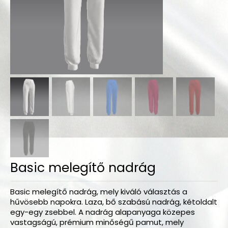
Bodyk és toppok
Szoknyák
Nadrágok
Dancers kollekció
Egyéni megrendelések
Sportruházat
Tropical kollekció
Fitnesz kollekció
Basic melegítő nadrág
Geo kollekció
Dancers kollekció
Basic melegítő nadrág, mely kiváló választás a
hűvösebb napokra. Laza, bő szabású nadrág, kétoldalt
egy-egy zsebbel. A nadrág alapanyaga közepes
Summer kollekció
vastagságú, prémium minőségű pamut, mely