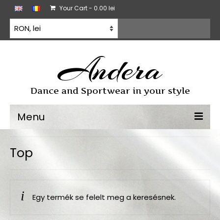
Your Cart
-
0.00
lei
Andera
Dance and Sportwear in your style
Menu
Sporttánc
Top
Sporttánc ruha
Gyakorló ruházat
Egy termék se felelt meg a keresésnek.
Minden termék