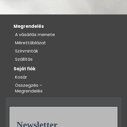
Bodyk és toppok
Szoknyák
Nadrágok
Megrendelés
A vásárlás menete
Dancers kollekció
Mérettáblázat
Egyéni megrendelések
Színminták
Szállítás
Sportruházat
Saját fiók
Tropical kollekció
Kosár
Fitnesz kollekció
Összegzés –
Megrendelés
Geo kollekció
Dancers kollekció
Summer kollekció
Newsletter