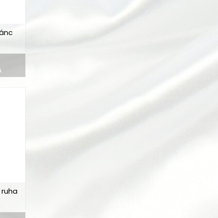
tánc
A
 ruha