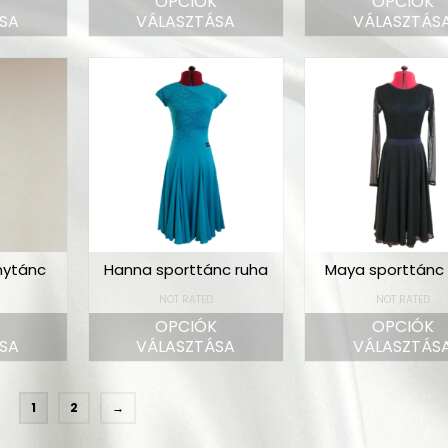
K
OPCIÓK
OPCIÓK
SA
VÁLASZTÁSA
VÁLASZTÁS
nytánc
Hanna sporttánc ruha
Maya sporttánc 
NOT RATED
NOT RATED
K
OPCIÓK
OPCIÓK
SA
VÁLASZTÁSA
VÁLASZTÁS
1
2
→