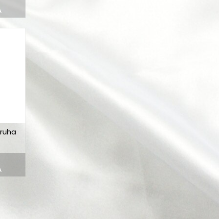
A
ruha
A