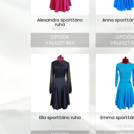
Alexandra sporttánc
Anna sporttá
ruha
NOT RATED
NOT RATED
OPCIÓK
OPCIÓ
VÁLASZTÁSA
VÁLASZTÁ
Ella sporttánc ruha
Emma sporttán
NOT RATED
NOT RATED