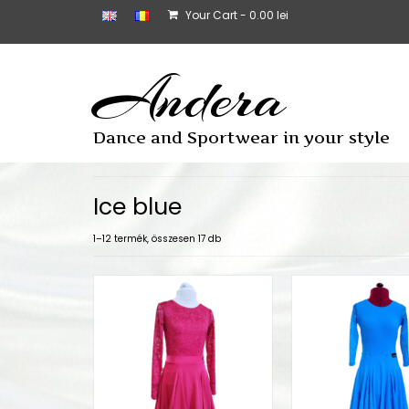
Your Cart
-
0.00
lei
Andera
Dance and Sportwear in your style
Ice blue
1–12 termék, összesen 17 db