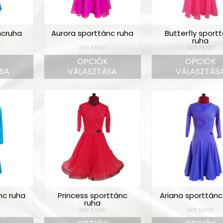
ncruha
Aurora sporttánc ruha
Butterfly sport
ruha
NOT RATED
NOT RATED
K
OPCIÓK
OPCIÓK
SA
VÁLASZTÁSA
VÁLASZTÁS
c ruha
Princess sporttánc
Ariana sporttánc
ruha
NOT RATED
NOT RATED