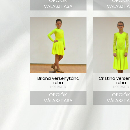
OPCIÓK
OPCIÓ
VÁLASZTÁSA
VÁLASZTÁ
Briana versenytánc
Cristina verse
ruha
ruha
NOT RATED
NOT RATED
OPCIÓK
OPCIÓ
VÁLASZTÁSA
VÁLASZTÁ