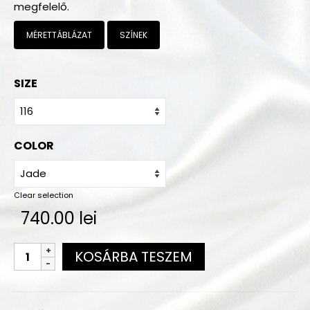
megfelelő.
Megrendelés
A vásárlás menete
MÉRETTÁBLÁZAT
SZÍNEK
Mérettáblázat
SIZE
Színminták
Gyakorló ruha színek
COLOR
Szállítás
Kapcsolat
Clear selection
740.00
lei
KOSÁRBA TESZEM