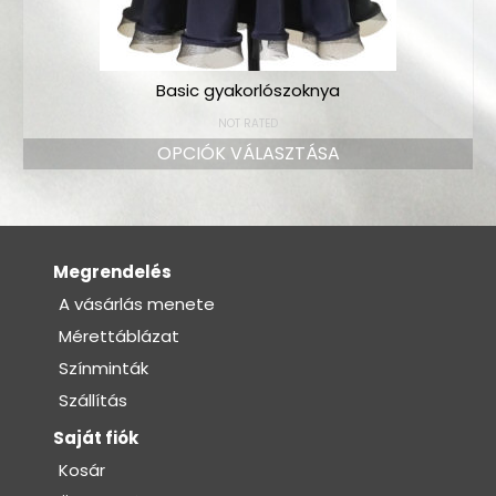
Basic gyakorlószoknya
NOT RATED
OPCIÓK VÁLASZTÁSA
Megrendelés
A vásárlás menete
Mérettáblázat
Színminták
Szállítás
Saját fiók
Kosár