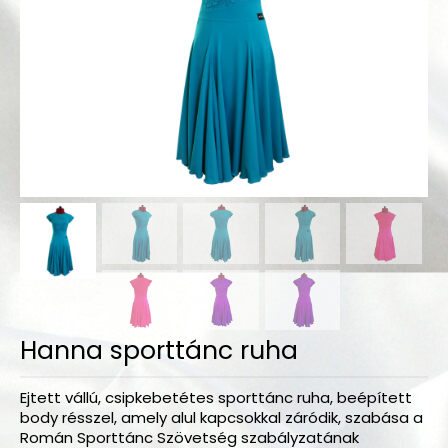
Bodyk és toppok
Szoknyák
Nadrágok
Dancers kollekció
Egyéni megrendelések
Sportruházat
Tropical kollekció
Fitnesz kollekció
Geo kollekció
Hanna sporttánc ruha
Dancers kollekció
Ejtett vállú, csipkebetétes sporttánc ruha, beépített
Summer kollekció
body résszel, amely alul kapcsokkal záródik, szabása a
Román Sporttánc Szövetség szabályzatának