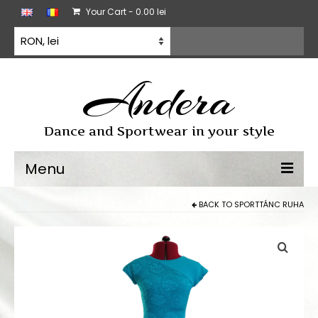
Your Cart
-
0.00
lei
Andera
Dance and Sportwear in your style
Menu
BACK TO
SPORTTÁNC RUHA
Sporttánc
Sporttánc ruha
Gyakorló ruházat
Minden termék