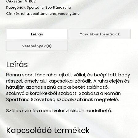
Cikkszám:
VTR02
Kategóriák:
Sporttánc
,
Sporttánc ruha
Címkék:
ruha
,
sporttánc ruha
,
versenytánc
Leírás
További információk
Vélemények (0)
Leírás
Hanna sporttánc ruha, ejtett vállal, és beépített body
résszel, amely alul kapcsokkal záródik. A ruha elején és
hátulján azonos színű csipkebetét található,
szoknyája körcikkekből szabott. Szabása a Román
Sporttánc Szövetség szabályzatának megfelelő.
Széles szín és méretválasztékban rendelhető.
Kapcsolódó termékek