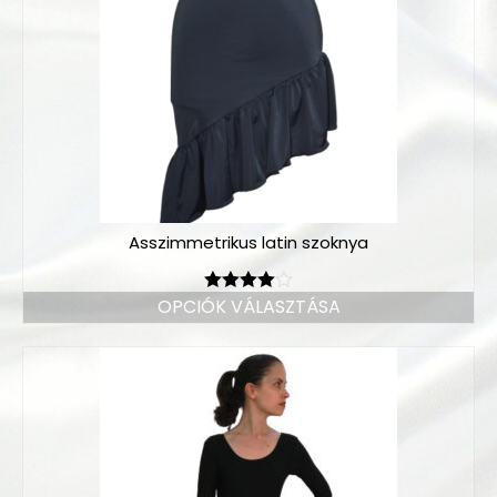
Asszimmetrikus latin szoknya
OPCIÓK VÁLASZTÁSA
Értékelés:
4.00
/ 5