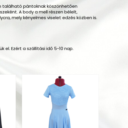
átán található pántoknak köszönhetően
zeként. A body a mell részen bélelt,
lycra, mely kényelmes viselet edzés közben is.
l. Ezért a szállítási idő 5-10 nap.