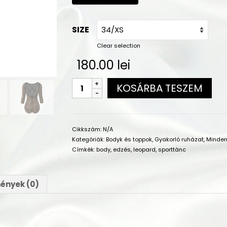
SIZE
Clear selection
180.00
lei
KOSÁRBA TESZEM
Cikkszám:
N/A
Kategóriák:
Bodyk és toppok
,
Gyakorló ruházat
,
Minden
Címkék:
body
,
edzés
,
leopard
,
sporttánc
ények (0)