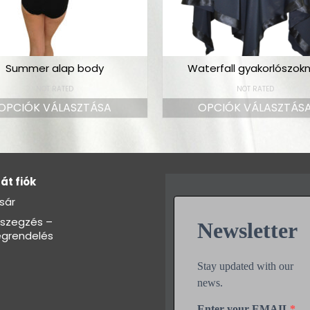
Summer alap body
Waterfall gyakorlószok
NOT RATED
NOT RATED
OPCIÓK VÁLASZTÁSA
OPCIÓK VÁLASZTÁS
át fiók
sár
szegzés –
Newsletter
grendelés
Stay updated with our
news.
Enter your EMAIL