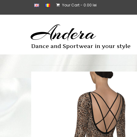
Your Cart
-
0.00
lei
Andera
Dance and Sportwear in your style