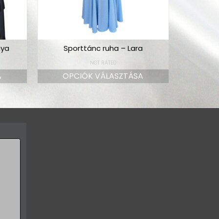
nya
Sporttánc ruha – Lara
NOT RATED
A
OPCIÓK VÁLASZTÁSA