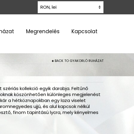
uházat
Megrendelés
Kapcsolat
BACK TO
GYAKORLÓ RUHÁZAT
t szériás kollekció egyik darabja. Feltűnő
toknak köszönhetően különleges megjelenést
akár a hétköznapokban egy laza viselet
áromnegyedes ujjú, és alul kapcsok nélkül
sztő, finom tapintású lycra, mely kényelmes