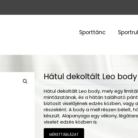
Sporttánc
Sportr
Hátul dekoltált Leo body
Hátul dekoltált Leo body, mely egy limitál
mintázatának, és a hátán található pán
biztosít viselőjének edzés közben, vagy 
részeként. A body a mell részen bélelt, h
készült. Alapanyaga egy vékony, légátere
viselet edzés közben is.
MÉRETTÁBLÁZAT