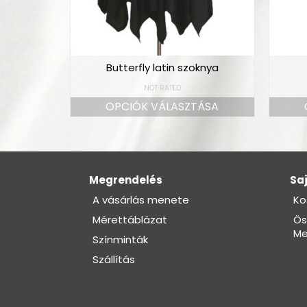
Butterfly latin szoknya
NOT RATED
OPCIÓK VÁLASZTÁSA
Megrendelés
Saj
A vásárlás menete
Ko
Mérettáblázat
Ös
Me
Színminták
Szállítás