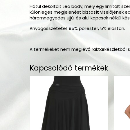
Hátul dekoltált Leo body, mely egy limitált sz
különleges megjelenést biztosít viselőjének e
háromnegyedes ujjú, és alul kapcsok nélkül kés
Anyagösszetétel: 95% poliester, 5% elastan.
A termékeket nem meglévő raktárkészletből szál
Kapcsolódó termékek