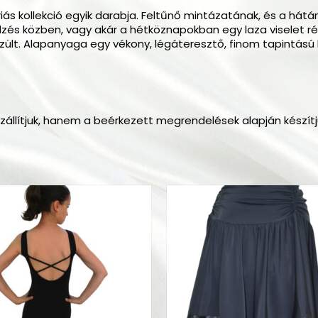
ériás kollekció egyik darabja. Feltűnő mintázatának, és a h
dzés közben, vagy akár a hétköznapokban egy laza viselet rés
zült. Alapanyaga egy vékony, légáteresztő, finom tapintású 
lítjuk, hanem a beérkezett megrendelések alapján készítjük e