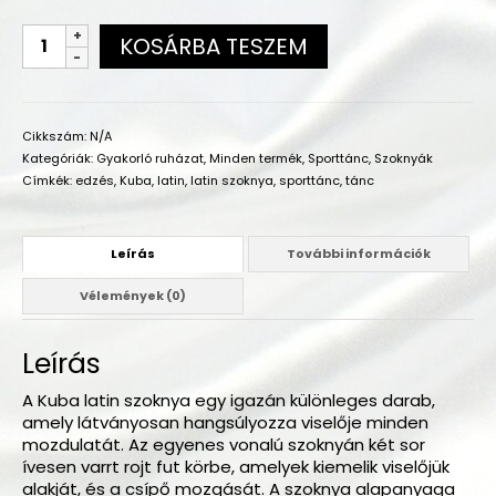
KOSÁRBA TESZEM
Cikkszám:
N/A
Kategóriák:
Gyakorló ruházat
,
Minden termék
,
Sporttánc
,
Szoknyák
Címkék:
edzés
,
Kuba
,
latin
,
latin szoknya
,
sporttánc
,
tánc
Leírás
További információk
Vélemények (0)
Leírás
A Kuba latin szoknya egy igazán különleges darab,
amely látványosan hangsúlyozza viselője minden
mozdulatát. Az egyenes vonalú szoknyán két sor
ívesen varrt rojt fut körbe, amelyek kiemelik viselőjük
alakját, és a csípő mozgását. A szoknya alapanyaga