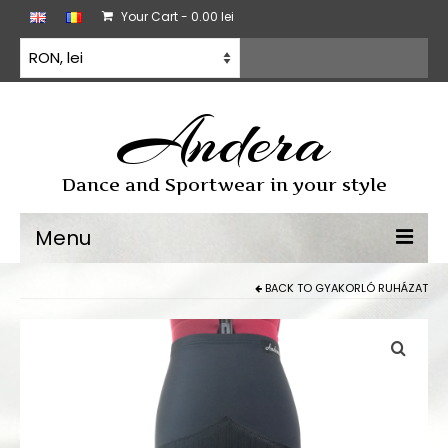
Your Cart
-
0.00
lei
Andera
Dance and Sportwear in your style
Menu
BACK TO
GYAKORLÓ RUHÁZAT
Sporttánc
Sporttánc ruha
Gyakorló ruházat
Minden termék