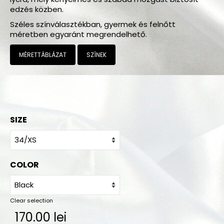
Megrendelés
edzés közben.
Széles színválasztékban, gyermek és felnőtt
A vásárlás menete
méretben egyaránt megrendelhető.
Mérettáblázat
MÉRETTÁBLÁZAT
SZÍNEK
Színminták
Gyakorló ruha színek
Szállítás
SIZE
Kapcsolat
COLOR
Clear selection
170.00
lei