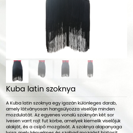
Bodyk és toppok
Szoknyák
Nadrágok
Dancers kollekció
Egyéni megrendelések
Sportruházat
Tropical kollekció
Kuba latin szoknya
Fitnesz kollekció
Geo kollekció
A Kuba latin szoknya egy igazán különleges darab,
amely látványosan hangsúlyozza viselője minden
Dancers kollekció
mozdulatát. Az egyenes vonalú szoknyán két sor
ívesen varrt rojt fut körbe, amelyek kiemelik viselőjük
Summer kollekció
alakját, és a csípő mozgását. A szoknya alapanyaga
lycra, mely kényelmes és szabad mozgást biztosít