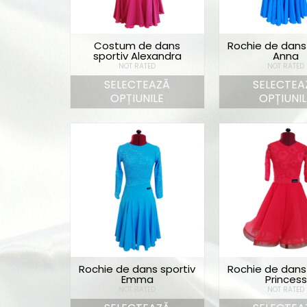
Costum de dans
Rochie de dans
sportiv Alexandra
Anna
NOT RATED
NOT RATED
SELECTEAZĂ
SELECTEA
OPȚIUNILE
OPȚIUNIL
Rochie de dans sportiv
Rochie de dans
Emma
Princess
NOT RATED
NOT RATED