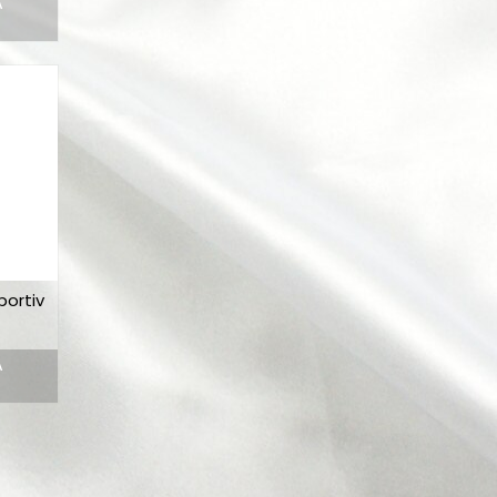
Ă
portiv
Ă