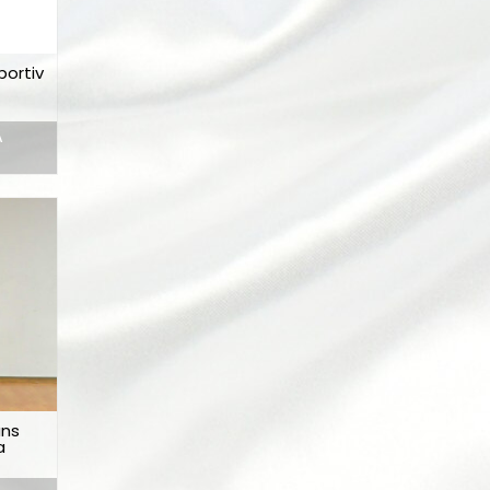
portiv
Ă
ns
a