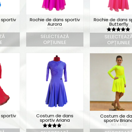
 sportiv
Rochie de dans sportiv
Rochie de dans s
Aurora
Butterfly
NOT RATED
ZĂ
SELECTEAZĂ
SELECTEAZ
Evaluat la
5.00
din 5
E
OPȚIUNILE
OPȚIUNILE
 sportiv
Costum de dans
Costum de da
sportiv Ariana
sportiv Brian
NOT RATED
Evaluat la