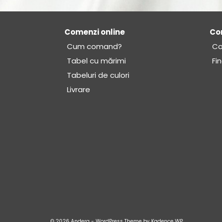
Comenzi online
Co
Cum comand?
Co
Tabel cu mărimi
Fi
Tabeluri de culori
Livrare
© 2026 Andera - WordPress Theme by
Kadence WP