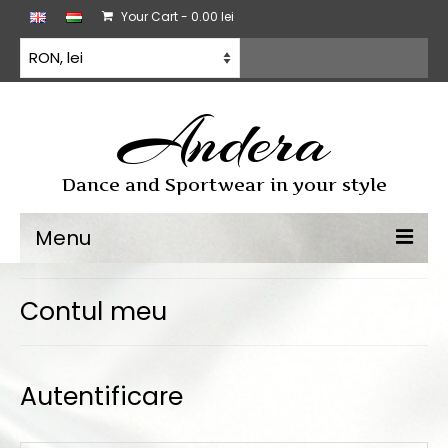
Your Cart
-
0.00
lei
Andera
Dance and Sportwear in your style
Menu
Dans sportiv
Contul meu
Rochii de dans
Antrenament
Autentificare
Toate produse