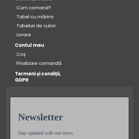
Comenzi online
Cum comand?
Cum comand?
Tabel cu mărimi
Tabeluri de culori
Tabel cu mărimi
Livrare
Tabeluri de culori
Contul meu
Coș
Culori – Antrenament
Finalizare comandă
Livrare
Termeni și condiții,
Contact
GDPR
Newsletter
Stay updated with our news.