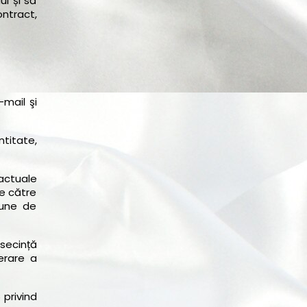
ui și să
ntract,
-mail şi
ntitate,
ractuale
de către
mune de
nsecință
erare a
 privind