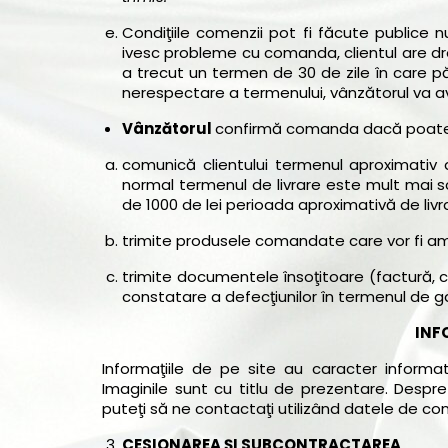
Condiţiile comenzii pot fi făcute publice nu
ivesc probleme cu comanda, clientul are dr
a trecut un termen de 30 de zile în care păr
nerespectare a termenului, vânzătorul va av
Vânzătorul
confirmă comanda dacă poate să
comunică clientului termenul aproximativ 
normal termenul de livrare este mult mai sc
de 1000 de lei perioada aproximativă de livr
trimite produsele comandate care vor fi 
trimite documentele însoţitoare (factură, c
constatare a defecţiunilor în termenul de g
INF
Informaţiile de pe site au caracter informat
Imaginile sunt cu titlu de prezentare. Despre
puteţi să ne contactaţi utilizând datele de con
CESIONAREA ŞI SUBCONTRACTAREA