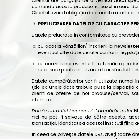
Clientul are obligația de a verifica dacă speci
comande aceste produse în cazul în care dore
Clientul având obligația de a achita marfa c
PRELUCRAREA DATELOR CU CARACTER PE
Datele prelucrate în conformitate cu preveder
cu ocazia vânzărilor/ înscrierii la newslett
eventual alte date cerute conform legislaţie
cu ocazia unei eventuale returnări a produ
necesare pentru realizarea transferului ban
Datele cumpărătorilor vor fi utilizate numai în 
(de ex. unele date trebuie puse la dispoziția 
clienți de oferire de noi produse/servicii
ofertare.
Datele cardului bancar al Cumpărătorului
NU
nici nu pot fi salvate de către acesta, ace
tranzacţiei, identitatea acestei instituţii fiind
În ceea ce priveşte datele Dvs, aveţi toate dr