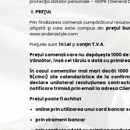
protecţia datelor personale – GDPR (General D
PREŢUL
Prin finalizarea comenzii cumpărătorul recun
afişată şi care este compus din
preţul bun
www.anderastyle.com
Preţurile sunt
în Lei
şi
conţin T.V.A.
Prețul comenzii care nu depășește 1000 de 
Vânzător, însă cel târziu o dată cu primire
În cazul comenzilor mai mari decât 1000 
5(cinci) zile calendaristice de la confi
declare unilateral rezoluțiunea contractu
notificare trimisă prin email la adresa Clien
Prețul poate fi achitat
online prin utilizarea unui card bancar 
prin virament bancar