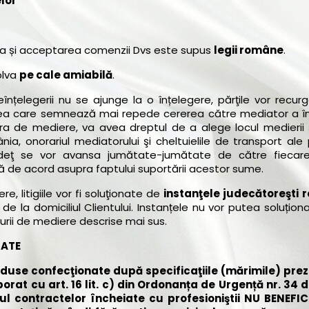
lor
rea și acceptarea comenzii Dvs este supus
legii române
.
olva
pe cale amiabilă
.
țelegerii nu se ajunge la o înțelegere, părţile vor recurg
rtea care semnează mai repede cererea către mediator a în
edura de mediere, va avea dreptul de a alege locul medierii
a, onorariul mediatorului şi cheltuielile de transport ale p
judeţ se vor avansa jumătate-jumătate de către fiecar
 de acord asupra faptului suportării acestor sume.
e, litigiile vor fi soluţionate de
instanţele judecătoreşti
de la domiciliul Clientului. Instanțele nu vor putea soluțio
rii de mediere descrise mai sus.
TATE
duse confecţionate după specificaţiile (mărimile) pre
roborat cu art. 16 lit. c) din Ordonanța de Urgență nr.
34 d
ul contractelor încheiate cu profesioniştii NU BENEFIC