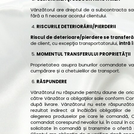
Vânzătorul are dreptul de a subcontracta sau 
fără a fi necesar acordul clientului.
RISCURILE DETERIORĂRII/PIERDERII
Riscul de deterioare/pierdere se transferă
de client, cu excepţia transportatorului,
intră 
MOMENTUL TRANSFERULUI PROPRIETĂŢII
Proprietatea asupra bunurilor comandate va t
cumpărare și a chetuielilor de transport.
RĂSPUNDERE
Vânzătorul nu răspunde pentru daune de orice 
către Vânzător a obligaţiilor sale conform Com
după livrare. Vânzătorul nu este răspunzăto
rezultat indirect al încălcării obligațiilor 
alegerea produselor pe care le comandă, Clie
comandat corespund nevoilor lui. În cazul în c
solicitate în comandă și transmite o ofertă 