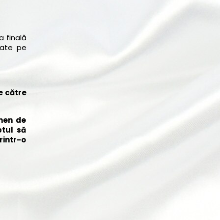
 finală
nate pe
e către
rmen de
ptul să
rintr-o