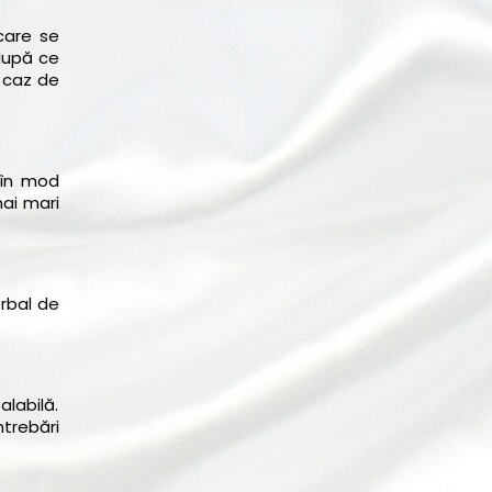
 care se
după ce
n caz de
 în mod
mai mari
erbal de
labilă.
ntrebări