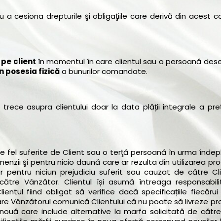
a cesiona drepturile şi obligaţiile care derivă din acest c
 pe client
în momentul în care clientul sau o persoană de
în posesia fizică
a bunurilor comandate.
rece asupra clientului doar la data plății integrale a preț
fel suferite de Client sau o terţă persoană în urma îndepli
enzii şi pentru nicio daună care ar rezulta din utilizarea pr
r pentru niciun prejudiciu suferit sau cauzat de către Cl
de către Vânzător. Clientul își asumă întreaga responsabil
ntul fiind obligat să verifice dacă specificațiile fiecărui
are Vânzătorul comunică Clientului că nu poate să livreze p
nouă care include alternative la marfa solicitată de către 