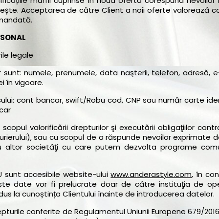
ficațiile mărfii cuprinse în noua ofertă corespund nevoilor l
ște. Acceptarea de către Client a noii oferte valorează co
omandată.
RSONAL
ile legale
er sunt: numele, prenumele, data naşterii, telefon, adresă, e
i în vigoare.
sului: cont bancar, swift/Robu cod, CNP sau număr carte ide
car
scopul valorificării drepturilor şi executării obligaţiilor cont
curierului), sau cu scopul de a răspunde nevoilor exprimate 
, sau altor societăţi cu care putem dezvolta programe co
 sunt accesibile website-ului
www.anderastyle.com
, în co
ste date vor fi prelucrate doar de către instituţia de op
 adus la cunoștința Clientului înainte de introducerea datelor.
epturile conferite de Regulamentul Uniunii Europene 679/2016