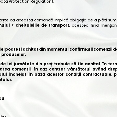
ata Protection Regulation).
oaşte că această comandă implică obligaţia de a plăti suma
ului + cheltuielile de transport
, acestea fiind menţio
lei poate fi achitat din momentul confirmării comenzii d
a produselor.
de lei jumătate din preț trebuie să fie achitat în te
rmarea comenzii, în caz contrar Vânzătorul având dre
lui încheiat în baza acestor condiții contractuale, p
tului.
sau