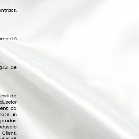
ontract,
semnată
ului de
nirii de
oduselor
ient ca
itate în
 produs
rodusele
Client,