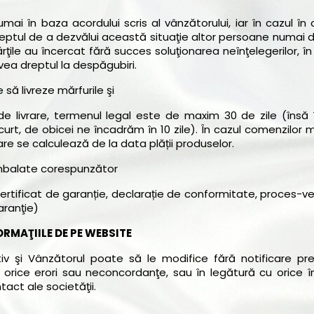
mai în baza acordului scris al vânzătorului, iar în cazul în
eptul de a dezvălui această situaţie altor persoane numai 
ţile au încercat fără succes soluţionarea neînţelegerilor, î
ea dreptul la despăgubiri.
 livreze mărfurile şi
de livrare, termenul legal este de maxim 30 de zile (însă
urt, de obicei ne încadrăm în 10 zile). În cazul comenzilor 
are se calculează de la data plății produselor.
ambalate corespunzător
ertificat de garanție, declarație de conformitate, proces-v
aranţie)
ORMAŢIILE DE PE WEBSITE
iv şi Vânzătorul poate să le modifice fără notificare prea
 orice erori sau neconcordanţe, sau în legătură cu orice î
tact ale societăţii.