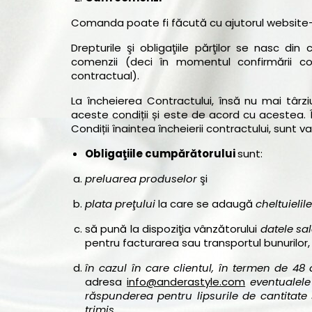
Comanda poate fi făcută cu ajutorul website-ul
Drepturile şi obligaţiile părţilor se nasc di
comenzii (deci în momentul confirmării c
contractual).
La încheierea Contractului, însă nu mai târzi
aceste condiții și este de acord cu acestea. 
Condiții înaintea încheierii contractului, sunt va
Obligaţiile cumpărătorului
sunt:
preluarea produselor
şi
plata preţului
la care se adaugă
cheltuielil
să pună la dispoziţia vânzătorului
datele sal
pentru facturarea sau transportul bunurilor, 
în cazul în care clientul, în termen de 48
adresa
info@anderastyle.com
eventualele
răspunderea pentru lipsurile de cantitate 
trimis.