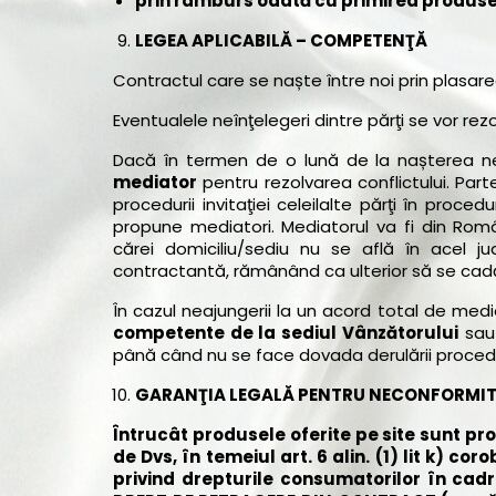
prin ramburs odată cu primirea produse
LEGEA APLICABILĂ – COMPETENŢĂ
Contractul care se naște între noi prin plasa
Eventualele neînţelegeri dintre părţi se vor rez
Dacă în termen de o lună de la nașterea neîn
mediator
pentru rezolvarea conflictului. Pa
procedurii invitaţiei celeilalte părţi în proc
propune mediatori. Mediatorul va fi din Români
cărei domiciliu/sediu nu se află în acel 
contractantă, rămânând ca ulterior să se cadă
În cazul neajungerii la un acord total de medier
competente de la sediul Vânzătorului
sau 
până când nu se face dovada derulării procedu
GARANŢIA LEGALĂ PENTRU NECONFORMI
Întrucât produsele oferite pe site sunt
pro
de Dvs
, în temeiul art. 6 alin. (1) lit k) co
privind drepturile consumatorilor în cadr