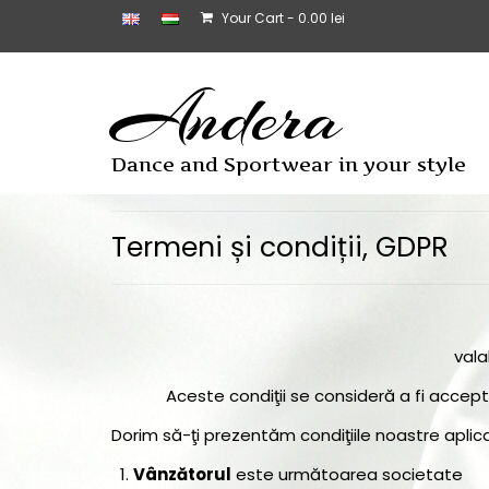
Your Cart
-
0.00
lei
Andera
Dance and Sportwear in your style
Termeni și condiții, GDPR
vala
Aceste condiţii se consideră a fi accept
Dorim să-ţi prezentăm condiţiile noastre aplicabi
Vânzătorul
este următoarea societate