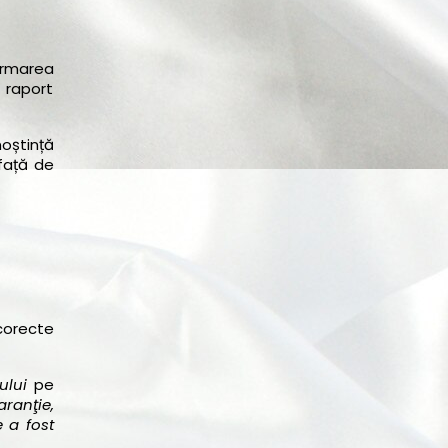
firmarea
 raport
noștință
 față de
ncorecte
rului
pe
aranţie,
e a fost