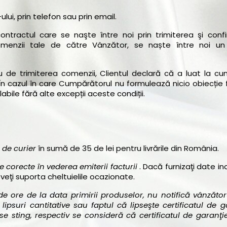
ui, prin telefon sau prin email.
n contractul care se naşte între noi prin trimiterea şi con
omenzii tale de către Vânzător, se naște între noi un
u de trimiterea comenzii, Clientul declară că a luat la cu
În cazul în care Cumpărătorul nu formulează nicio obiecție
labile fără alte excepții aceste condiții.
e de curier
în sumă de 35 de lei pentru livrările din România.
e corecte în vederea emiterii facturii
. Dacă furnizaţi date i
veţi suporta cheltuielile ocazionate.
 de ore de la data primirii produselor, nu notifică vânzăto
 lipsuri cantitative sau
faptul că lipseşte certificatul de g
se sting, respectiv se consideră că certificatul de garanţi