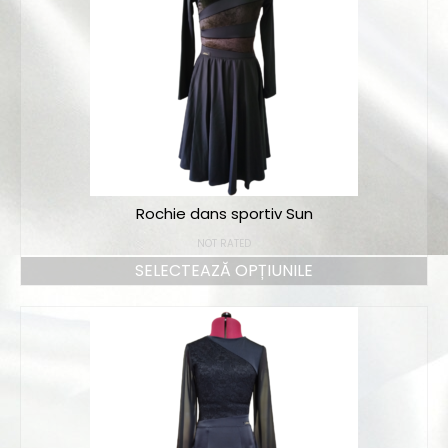
Comenzi online
Cum comand?
Tabel cu mărimi
Tabeluri de culori
Culori – Antrenament
Rochie dans sportiv Sun
Livrare
NOT RATED
Contact
SELECTEAZĂ OPȚIUNILE