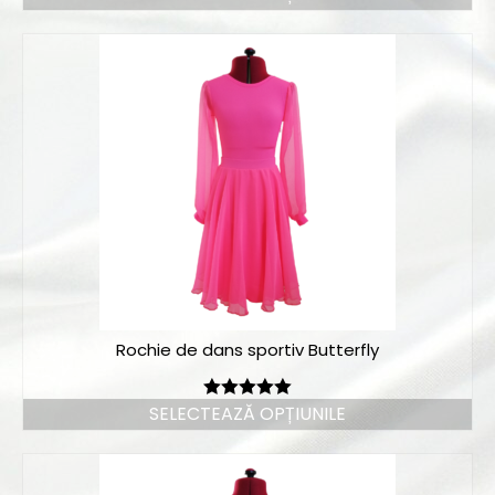
Rochie de dans sportiv Butterfly
SELECTEAZĂ OPȚIUNILE
Evaluat la
5.00
din 5