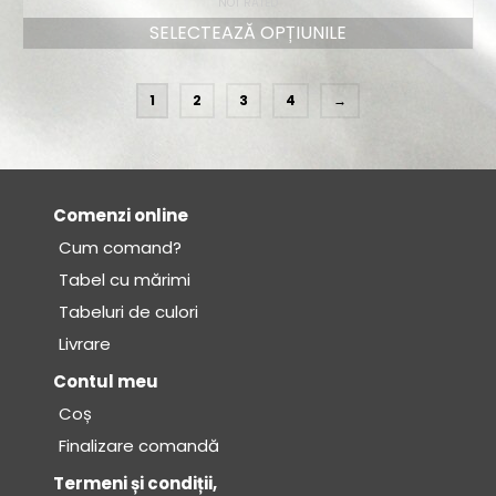
NOT RATED
SELECTEAZĂ OPȚIUNILE
1
2
3
4
→
Comenzi online
Cum comand?
Tabel cu mărimi
Tabeluri de culori
Livrare
Contul meu
Coș
Finalizare comandă
Termeni și condiții,