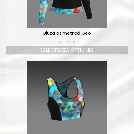
Bluză asimetrică Geo
NOT RATED
SELECTEAZĂ OPȚIUNILE