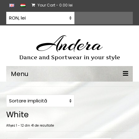
Your Cart
-
0.00
lei
Andera
Dance and Sportwear in your style
Menu
Dans sportiv
Rochii de dans
White
Antrenament
Afișez 1 - 12 din 41 de rezultate
Toate produse