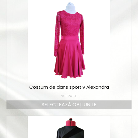
Bodyuri și topuri
Fuste
Pantaloni
Colecția Dancers
Costume la comandă
Îmbrăcăminte de sport
Colecția Tropical
Costum de dans sportiv Alexandra
Colecția Fitness
NOT RATED
Colecția Geo
SELECTEAZĂ OPȚIUNILE
Colecția Dancers
Colecția Summer