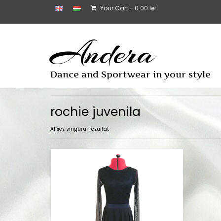
Your Cart
-
0.00
lei
Andera
Dance and Sportwear in your style
rochie juvenila
Afișez singurul rezultat