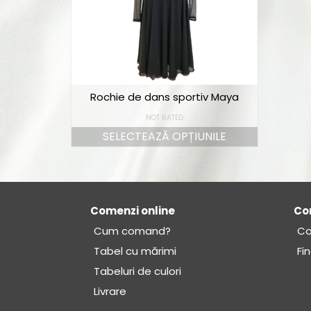
Rochie de dans sportiv Maya
NOT RATED
SELECTEAZĂ OPȚIUNILE
Comenzi online
Co
Cum comand?
Co
Tabel cu mărimi
Fi
Tabeluri de culori
Livrare