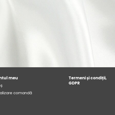
ntul meu
Termeni și condiții,
GDPR
ș
nalizare comandă