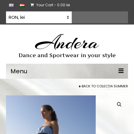
Your Cart
-
0.00
lei
Andera
Dance and Sportwear in your style
Menu
BACK TO
COLECȚIA SUMMER
Dans sportiv
Rochii de dans
Antrenament
Toate produse