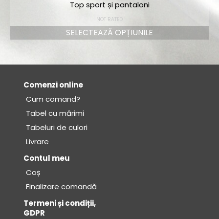
Top sport și pantaloni
NOT RATED
SELECTEAZĂ OPȚIUNILE
Comenzi online
Cum comand?
Tabel cu mărimi
Tabeluri de culori
Livrare
Contul meu
Coș
Finalizare comandă
Termeni și condiții,
GDPR