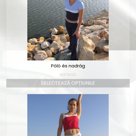
Póló és nadrág
NOT RATED
SELECTEAZĂ OPȚIUNILE