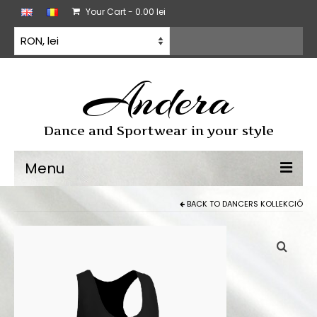
Your Cart
-
0.00
lei
Andera
Dance and Sportwear in your style
Menu
BACK TO
DANCERS KOLLEKCIÓ
Sporttánc
Sporttánc ruha
Gyakorló ruházat
Minden termék