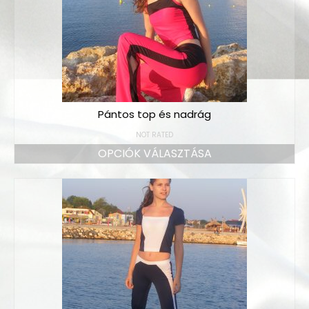
Pántos top és nadrág
NOT RATED
OPCIÓK VÁLASZTÁSA