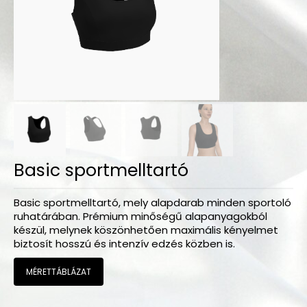
Bodyk és toppok
Szoknyák
Nadrágok
Dancers kollekció
Egyéni megrendelések
Sportruházat
Basic sportmelltartó
Tropical kollekció
Fitnesz kollekció
Basic sportmelltartó, mely alapdarab minden sportoló
ruhatárában. Prémium minőségű alapanyagokból
készül, melynek köszönhetően maximális kényelmet
Geo kollekció
biztosít hosszú és intenzív edzés közben is.
Dancers kollekció
MÉRETTÁBLÁZAT
Summer kollekció