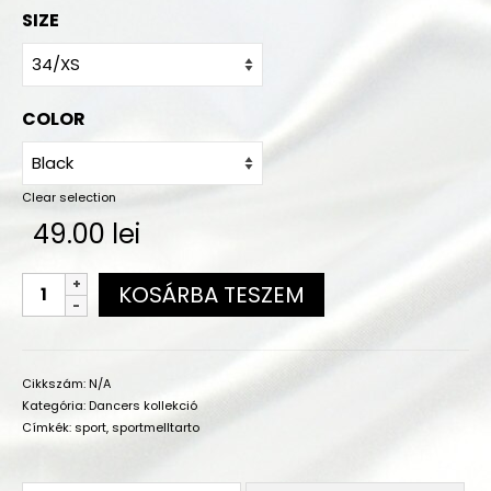
Megrendelés
SIZE
A vásárlás menete
Mérettáblázat
COLOR
Színminták
Gyakorló ruha színek
Clear selection
49.00
lei
Szállítás
Kapcsolat
KOSÁRBA TESZEM
Cikkszám:
N/A
Kategória:
Dancers kollekció
Címkék:
sport
,
sportmelltarto